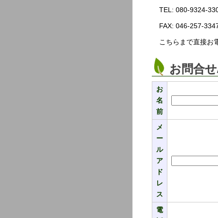
TEL: 080-9324-33
FAX: 046-257-334
こちらまで直接お
お問合せ
お
名
前
メ
ー
ル
ア
ド
レ
ス
電