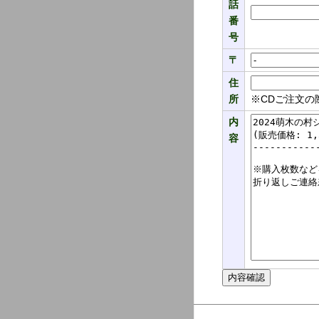
話
番
号
〒
住
所
※CDご注文の
内
容