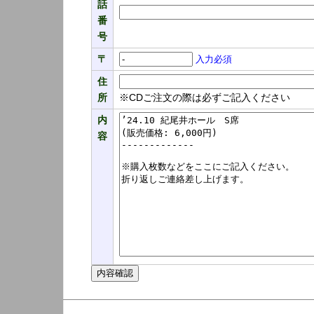
話
番
号
〒
入力必須
住
所
※CDご注文の際は必ずご記入ください
内
容