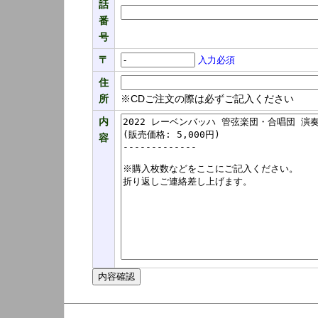
話
番
号
〒
入力必須
住
所
※CDご注文の際は必ずご記入ください
内
容