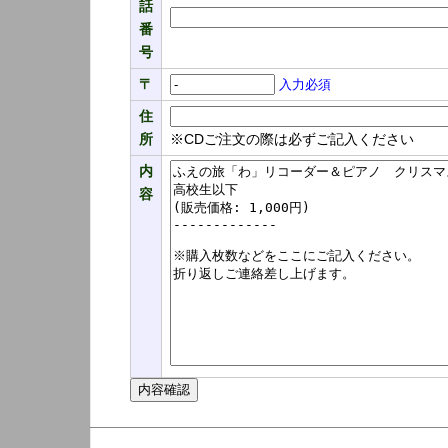
話
番
号
〒
入力必須
住
所
※CDご注文の際は必ずご記入ください
内
容