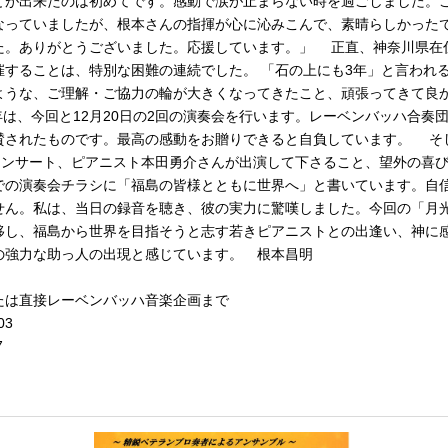
とが出来たのは初めてです。感動で涙が止まらない時を過ごしました。
なっていましたが、根本さんの指揮が心に沁みこんで、素晴らしかった
た。ありがとうございました。応援しています。」 正直、神奈川県在
催することは、特別な困難の連続でした。 「石の上にも3年」と言われ
ような、ご理解・ご協力の輪が大きくなってきたこと、頑張ってきて良
は、今回と12月20日の2回の演奏会を行います。レーベンバッハ合奏
賛されたものです。最高の感動をお贈りできると自負しています。 そ
コンサート、ピアニスト本田勇介さんが出演して下さること、望外の喜びで
での演奏会チラシに「福島の皆様とともに世界へ」と書いています。自
せん。私は、当日の録音を聴き、彼の実力に驚嘆しました。今回の「月
移し、福島から世界を目指そうと志す若きピアニストとの出逢い、神に感
の強力な助っ人の出現と感じています。 根本昌明
たは直接レーベンバッハ音楽企画まで
03
7