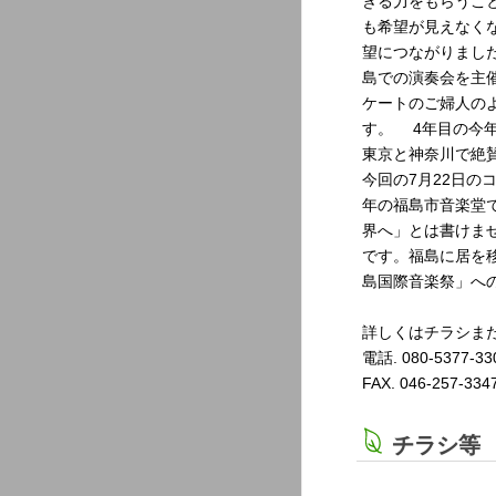
きる力をもらうこ
も希望が見えなく
望につながりまし
島での演奏会を主
ケートのご婦人の
す。 4年目の今年
東京と神奈川で絶
今回の7月22日の
年の福島市音楽堂
界へ」とは書けま
です。福島に居を
島国際音楽祭」へ
詳しくはチラシま
電話. 080-5377-33
FAX. 046-257-334
チラシ等