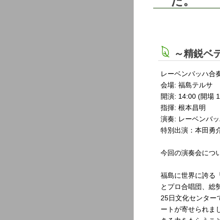
た。
～精鋭ベ
レーベンバッハ合
会場: 福島テルサ
開演: 14:00 (開場 1
指揮: 根本昌明
演奏: レーベンバ
特別出演：本田勇
今回の演奏会につ
福島に世界に誇る「
とプロ合唱団、総勢
25日文化センタ
ートが寄せられま