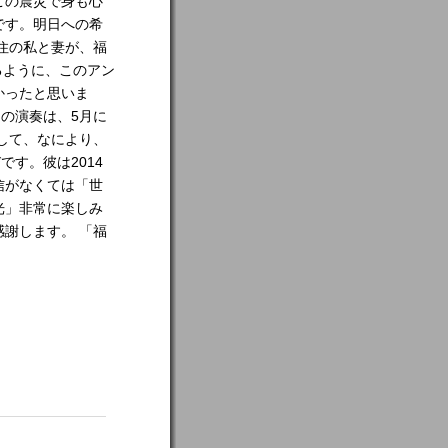
この震災で身も心
です。明日への希
住の私と妻が、福
るように、このアン
かったと思いま
団の演奏は、5月に
して、なにより、
す。彼は2014
信がなくては「世
光」非常に楽しみ
謝します。 「福