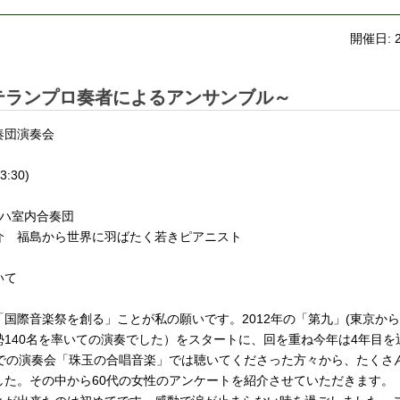
開催日: 
テランプロ奏者によるアンサンブル～
奏団演奏会
3:30)
ッハ室内合奏団
介 福島から世界に羽ばたく若きピアニスト
いて
国際音楽祭を創る」ことが私の願いです。2012年の「第九」(東京か
140名を率いての演奏でした）をスタートに、回を重ね今年は4年目を
ーでの演奏会「珠玉の合唱音楽」では聴いてくださった方々から、たくさ
した。その中から60代の女性のアンケートを紹介させていただきます。