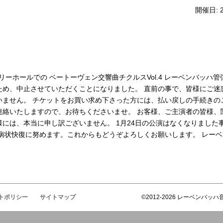
開催日: 
】
ントリーホールでの ベートーヴェン交響曲チクルスVol.4 レーベンバッハ
ため、中止させていただくことになりました。 直前の事で、皆様にご迷
いません。 チケットをお買い求め下さった方には、払い戻しの手続きの
連絡いたしますので、お待ちくださいませ。 お客様、ご主演者の皆様、
には、本当に申し訳ございません。 1月24日の公演はなくなりました
者病状快復に努めます。これからもどうぞよろしくお願いします。 レー
トポリシー
サイトマップ
©2012-2026 レーベンバッハ音楽企