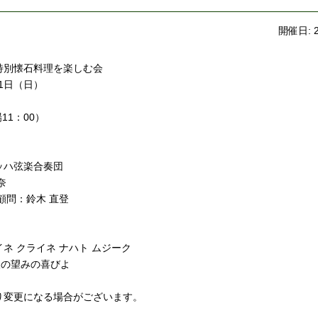
開催日: 
特別懐石料理を楽しむ会
11日（日）
場11：00）
ッハ弦楽合奏団
奈
顧問：鈴木 直登
ネ クライネ ナハト ムジーク
 人の望みの喜びよ
り変更になる場合がございます。