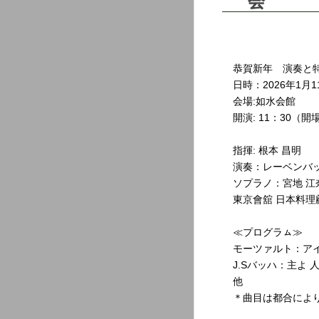
会
恭賀新年 演奏と
日時：2026年1月
会場:如水会館
開演: 11：30（開
指揮: 根本 昌明
演奏：レーベンバ
ソプラノ：宮地 江
東京會舘 日本料理
≪プログラㇺ≫
モーツァルト：アイ
J.Sバッハ：主よ
他
＊曲目は都合によ