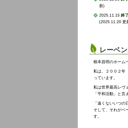
新)
2025.11.15
終
(2025.11.20 更
レーベン
根本昌明のホーム
私は、２００２年
っています。
私は世界最高レヴ
「平和活動」と言
「遠くないいつの
そして、それがベ
す。