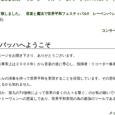
了致しました。 音楽と魔法で世界平和フェスティバル‼ レーベンバッ
新)
コンサ
バッハへようこそ
ページをお開き下さり、ありがとうございます。
（事実上は２０００年）から音楽の道に専心し、指揮者・リコーダー奏
ェルの演奏を持って世界平和を実現することを目指しています。その意
えるかも知れません。
日か、第九のTV放映によって世界の多くの人々を繋ぐ」のが私の願いで
ートーヴェンへの恩返しであり、世界平和実現の為の最強のツールであ
メ